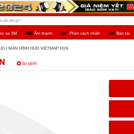
óc xe 3M
Âm thanh
Phim cách nhiệt
Bán tải
HUD
/
MÀN HÌNH HUD VIETMAP H1N
1N
So sánh