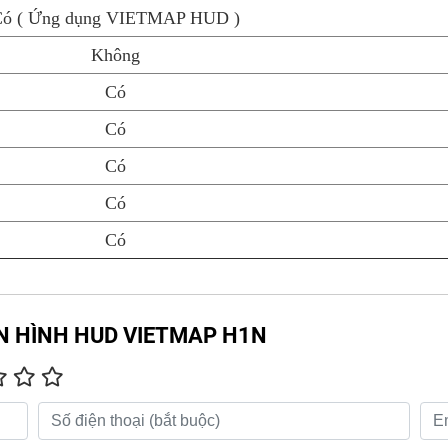
ó ( Ứng dụng VIETMAP HUD )
Không
Có
Có
Có
Có
Có
MÀN HÌNH HUD VIETMAP H1N