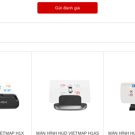
Gửi đánh giá
IETMAP H1X
MÀN HÌNH HUD VIETMAP H1AS
MÀN HÌNH H