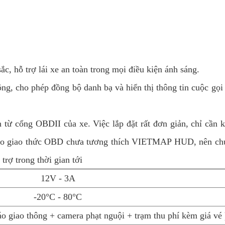
c, hỗ trợ lái xe an toàn trong mọi điều kiện ánh sáng.
ộng, cho phép đồng bộ danh bạ và hiển thị thông tin cuộc gọi 
 từ cổng OBDII của xe. Việc lắp đặt rất đơn giản, chỉ cần kế
 do giao thức OBD chưa tương thích VIETMAP HUD, nên chưa 
rợ trong thời gian tới
12V - 3A
-20°C - 80°C
áo giao thông + camera phạt nguội + trạm thu phí kèm giá vé 