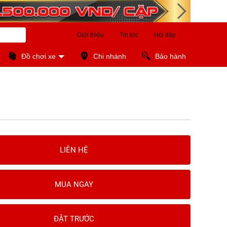
Giới thiệu
Tin tức
Hỏi đáp
Đồ chơi xe
Chi nhánh
Bảo hành
LIÊN HỆ
MUA NGAY
ĐẶT TRƯỚC