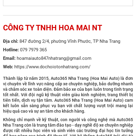
CÔNG TY TNHH HOA MAI NT
Địa chỉ:
847 đường 2/4, phường Vĩnh Phước, TP Nha Trang
Hotline:
079 7979 365
Email:
hoamaiauto847nhatrang@gmail.com
Web:
https://www.dochoiotonhatrang.com/
Thành lập từ năm 2015, Auto365 Nha Trang (Hoa Mai Auto) là đơn
vị chuyên về lĩnh vực nâng cấp xe chuyên nghiệp, bảo dưỡng nhanh
và chăm sóc xe toàn diện. Đảm bảo xe của bạn luôn trong tình trạng
tốt nhất. Với đội ngũ kỹ thuật viên giàu kinh nghiệm, trang thiết bị
tiên tiến, dịch vụ tận tâm. Auto365 Nha Trang (Hoa Mai Auto) cam
kết luôn sẵn sàng phục vụ bạn với chất lượng vượt trội mang lại
hiệu quả cao và sự an tâm cho khách hàng.
Không chỉ mạnh về kỹ thuật, con người và công nghệ mà Auto365
Nha Trang còn là trung tâm đào tạo - dạy nghề độ xe chuyên nghiệp
được rất nhiều học viên và sinh viên các trường đại học tin tưởng
để học nâng cao trình độ thực tế. Với hệ thống Auto365 trải dài từ