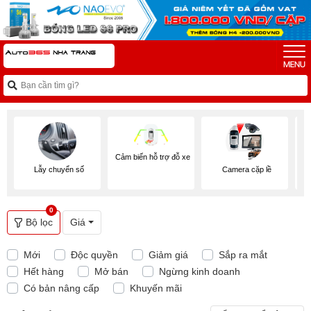
Cảm biến hỗ trợ đỗ xe
Lẫy chuyển số
Camera cặp lề
0
Bộ lọc
Giá
Mới
Độc quyền
Giảm giá
Sắp ra mắt
Hết hàng
Mở bán
Ngừng kinh doanh
Có bản nâng cấp
Khuyến mãi