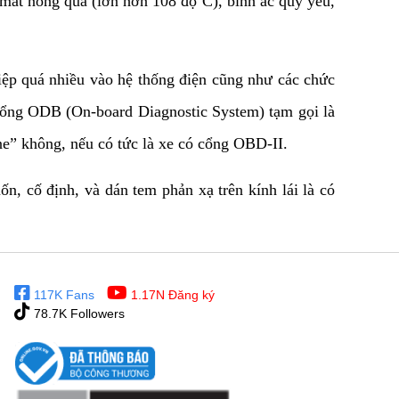
mát nóng quá (lớn hơn 108 độ C), bình ắc quy yếu,
iệp quá nhiều vào hệ thống điện cũng như các chức
 cổng ODB (On-board Diagnostic System) tạm gọi là
e” không, nếu có tức là xe có cổng OBD-II.
ốn, cố định, và dán tem phản xạ trên kính lái là có
117K Fans
1.17N Đăng ký
78.7K Followers