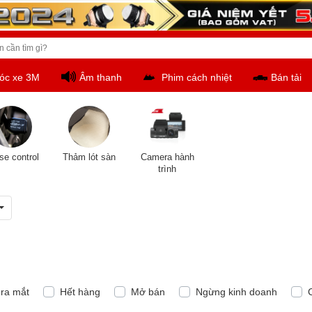
óc xe 3M
Âm thanh
Phim cách nhiệt
Bán tải
se control
Thảm lót sàn
Camera hành
trình
ra mắt
Hết hàng
Mở bán
Ngừng kinh doanh