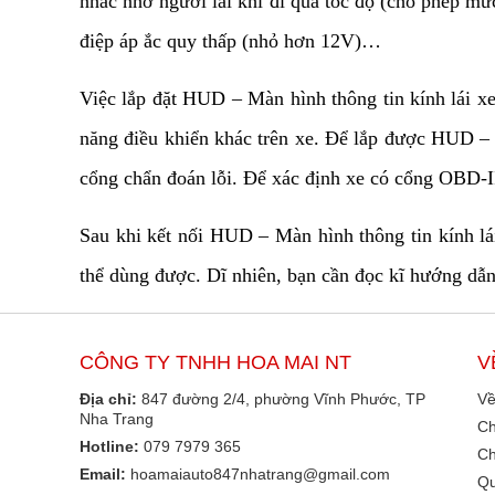
nhắc nhở người lái khi đi quá tốc độ (cho phép m
điệp áp ắc quy thấp (nhỏ hơn 12V)…
Việc lắp đặt HUD – Màn hình thông tin kính lái x
năng điều khiển khác trên xe. Để lắp được HUD – 
cổng chẩn đoán lỗi. Để xác định xe có cổng OBD-I
Sau khi kết nối HUD – Màn hình thông tin kính lái 
thể dùng được. Dĩ nhiên, bạn cần đọc kĩ hướng dẫn 
CÔNG TY TNHH HOA MAI NT
V
Địa chỉ:
847 đường 2/4, phường Vĩnh Phước, TP
Về
Nha Trang
Ch
Hotline:
079 7979 365
Ch
Email:
hoamaiauto847nhatrang@gmail.com
Qu