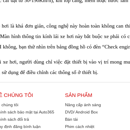
ức cài đặt từ 50-190Km/h), khi lốp căng, mềm hoặc nước làm 
e hơi là khá đơn giản, công nghệ này hoàn toàn không can th
Màn hình thông tin kính lái xe hơi này bắt buộc xe phải có
I không, bạn thử nhìn trên bảng đồng hồ có đèn “Check engin
xe hơi, người dùng chỉ việc đặt thiết bị vào vị trí mong mu
sử dụng để điều chỉnh các thông số ở thiết bị.
Ề CHÚNG TÔI
SẢN PHẨM
 chúng tôi
Nâng cấp ánh sáng
ính sách bảo mật tại Auto365
DVD/ Android Box
ính sách đổi trả
Bán tải
y định đăng bình luận
Phim cách nhiệt