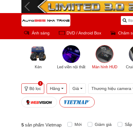
Ánh sáng
DVD / Android Box
Chăm s
Kèn
Led viền nội thất
Màn hình HUD
Crui
1
Bộ lọc
Hãng
Giá
Thương hiệu camera
Mới
Giảm giá
Sắp 
5
sản phẩm Vietmap