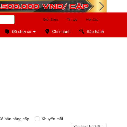
Giới thiệu
Tin tức
Hỏi đáp
Đồ chơi xe
Chi nhánh
Bảo hành
Có bản nâng cấp
Khuyến mãi
Xếp theo:
Nổi bật