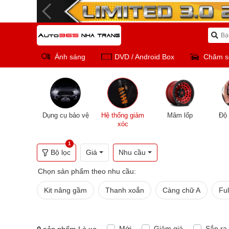
Ánh sáng
DVD / Android Box
Chăm s
Dụng cụ bảo vệ
Hệ thống giảm
Mâm lốp
Độ 
xóc
1
Bộ lọc
Giá
Nhu cầu
Chọn sản phẩm theo nhu cầu:
Kit nâng gầm
Thanh xoắn
Càng chữ A
Ful
Mới
Giảm giá
Sắp ra