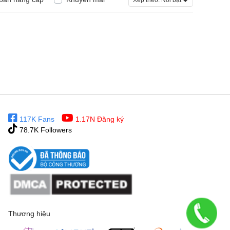
Xếp theo:
Nổi bật
117K Fans
1.17N Đăng ký
78.7K Followers
Thương hiệu