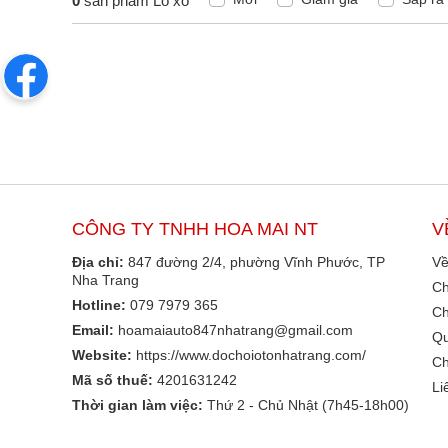
0
sản phẩm Lò xo
CÔNG TY TNHH HOA MAI NT
V
Địa chỉ:
847 đường 2/4, phường Vĩnh Phước, TP
Về
Nha Trang
Ch
Hotline:
079 7979 365
Ch
Email:
hoamaiauto847nhatrang@gmail.com
Qu
Website:
https://www.dochoiotonhatrang.com/
Ch
Mã số thuế:
4201631242
Li
Thời gian làm việc:
Thứ 2 - Chủ Nhật (7h45-18h00)