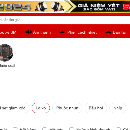
óc xe 3M
Âm thanh
Phim cách nhiệt
Bán tải
hiệu suất
l set giảm xóc
Lò xo
Phuộc nhún
Bầu hơi
Nhíp
 mắt
Hết hàng
Mở bán
Ngừng kinh doanh
Có 