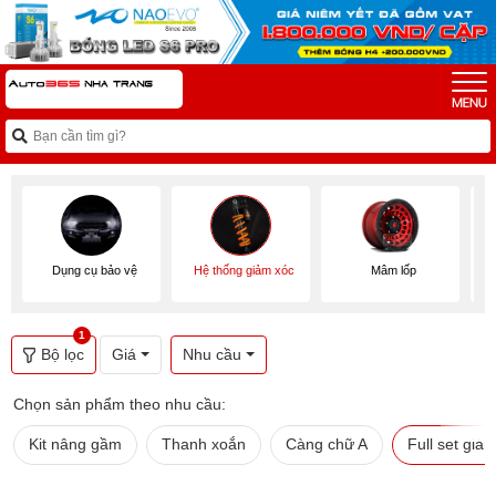
Dụng cụ bảo vệ
Hệ thống giảm xóc
Mâm lốp
1
Bộ lọc
Giá
Nhu cầu
Chọn sản phẩm theo nhu cầu:
Kit nâng gầm
Thanh xoắn
Càng chữ A
Full set giả