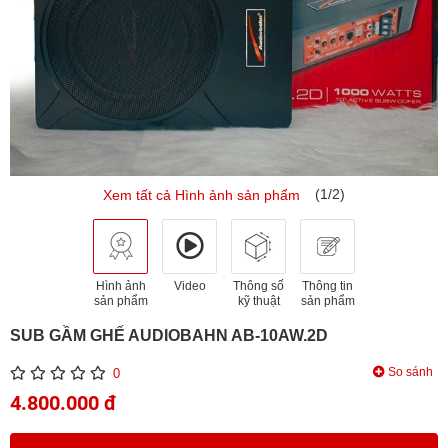
(1/2)
Xem tất cả Hình ảnh sản phẩm
Hình ảnh
Video
Thông số
Thông tin
sản phẩm
kỹ thuật
sản phẩm
SUB GẦM GHẾ AUDIOBAHN AB-10AW.2D
So sánh
0
4.800.000 đ