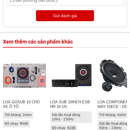
Gửi đánh giá
Xem thêm các sản phẩm khác
LOA GOSUB 10 CHO
LOA SUB 10INCH ESB
LOA COMPONENT
XE Ô TÔ
HR 10 US
WAY DIECE - DCX
170.3 (LOA CÁNH
Trở kháng: 2ohm
Dải tần hoạt động:
Trở kháng: 4ohm
TRƯỚC)
10Hz - 150Hz
Độ nhạy: 90dB
Dải tần hoạt động:
Độ nhạy: 92dB
50Hz – 23kHz