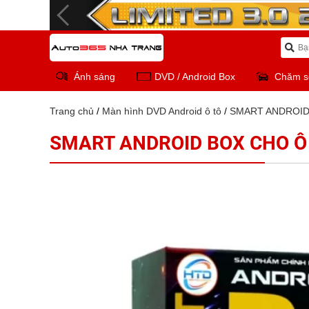
Ánh sáng
DVD / Android Box
Chăm s
Trang chủ
/
Màn hình DVD Android ô tô
/
SMART ANDROID
SMART ANDROID BOX CHO Ô