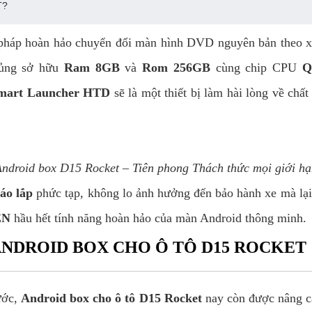
T?
 pháp hoàn hảo chuyển đổi màn hình DVD nguyên bản theo xe
hủng sở hữu
Ram 8GB
và
Rom 256GB
cùng chip CPU
Qu
mart Launcher HTD
sẽ là một thiết bị làm hài lòng về chất 
ndroid box D15 Rocket – Tiên phong Thách thức mọi giới h
áo lắp
phức tạp, không lo ảnh hưởng đến bảo hành xe mà lại t
ẸN
hầu hết tính năng hoàn hảo của màn Android thông minh.
ANDROID BOX CHO Ô TÔ D15 ROCKET
ước,
Android box cho ô tô D15 Rocket
nay còn được nâng c