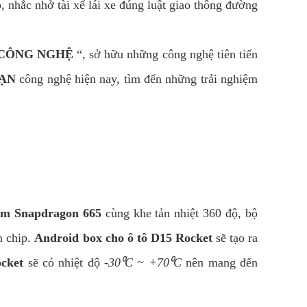
, nhắc nhở tài xế lái xe đúng luật giao thông đường
 CÔNG NGHỆ
“, sở hữu những công nghệ tiên tiến
HẠN
công nghệ hiện nay, tìm đến những trải nghiệm
om Snapdragon 665
cùng khe tản nhiệt 360 độ, bộ
n chip.
Android box cho ô tô D15 Rocket
sẽ tạo ra
cket
sẽ có nhiệt độ
-30⁰C ~ +70⁰C
nên mang đến