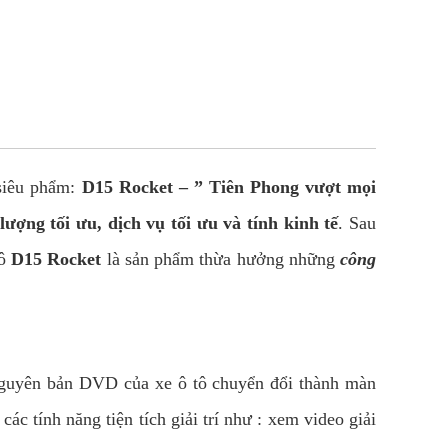
 siêu phẩm:
D15 Rocket – ” Tiên Phong vượt mọi
lượng tối ưu, dịch vụ tối ưu và tính kinh tế
. Sau
tô
D15 Rocket
là sản phẩm thừa hưởng những
công
guyên bản DVD của xe ô tô chuyển đổi thành màn
c tính năng tiện tích giải trí như : xem video giải