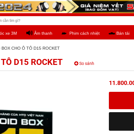
óc xe 3M
Âm thanh
Phim cách nhiệt
Bán tải
 BOX CHO Ô TÔ D15 ROCKET
 TÔ D15 ROCKET
So sánh
11.800.0