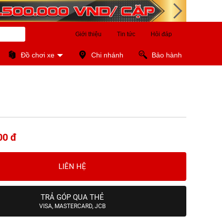
Giới thiệu
Tin tức
Hỏi đáp
Đồ chơi xe
Chi nhánh
Bảo hành
00 đ
LIÊN HỆ
TRẢ GÓP QUA THẺ
VISA, MASTERCARD, JCB