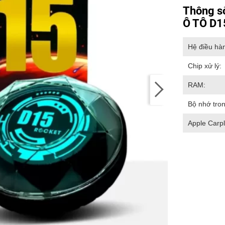
Thông s
Ô TÔ D
Hệ điều hà
Chip xử lý:
RAM:
Bộ nhớ tron
Apple Carpl