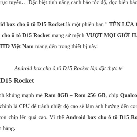
trực tuyến… Đặc biệt tính năng cảnh báo tốc độ, đọc biển báo
id box cho ô tô D15 Rocket
là một phiên bản ”
TÊN LỬA
 cho ô tô D15 Rocket
mang sứ mệnh
VƯỢT MỌI GIỚI 
HTD Việt Nam
mang đến trong thiết bị này.
Android box cho ô tô D15 Rocket lắp đặt thực tế
ô D15 Rocket
ình khủng mạnh mẽ
Ram 8GB – Rom 256 GB
, chip
Qualc
ó chính là CPU để tránh nhiệt độ cao sẽ làm ảnh hưởng đến co
con chip lên quá cao. Vì thế
Android box cho ô tô D15 Ro
h hàng.