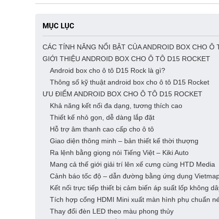
MỤC LỤC
CÁC TÍNH NĂNG NỔI BẬT CỦA ANDROID BOX CHO Ô
GIỚI THIỆU ANDROID BOX CHO Ô TÔ D15 ROCKET
Android box cho ô tô D15 Rock là gì?
Thông số kỹ thuật android box cho ô tô D15 Rocket
ƯU ĐIỂM ANDROID BOX CHO Ô TÔ D15 ROCKET
Khả năng kết nối đa dạng, tương thích cao
Thiết kế nhỏ gọn, dễ dàng lắp đặt
Hỗ trợ âm thanh cao cấp cho ô tô
Giao diện thông minh – bản thiết kế thời thượng
Ra lệnh bằng giọng nói Tiếng Việt – Kiki Auto
Mang cả thế giới giải trí lên xế cưng cùng HTD Media
Cảnh báo tốc độ – dẫn đường bằng ứng dụng Vietmap
Kết nối trực tiếp thiết bị cảm biến áp suất lốp không 
Tích hợp cổng HDMI Mini xuất màn hình phụ chuẩn né
Thay đổi đèn LED theo màu phong thủy