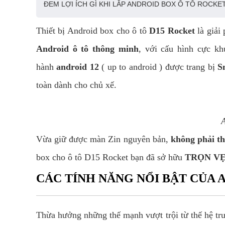
ĐEM LỢI ÍCH GÌ KHI LẮP ANDROID BOX Ô TÔ ROCKE
Thiết bị Android box cho ô tô
D15 Rocket
là giải
Android ô tô thông minh
, với cấu hình cực k
hành
android 12
( up to android ) được trang bị
S
toàn dành cho chủ xế.
A
Vừa giữ được màn Zin nguyên bản,
không phải th
box cho ô tô D15 Rocket bạn đã sở hữu
TRỌN V
CÁC TÍNH NĂNG NỔI BẬT CỦA 
Thừa hưởng những thế mạnh vượt trội từ thế hệ tr