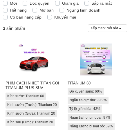
Mới
Độc quyền
Giảm giá
Sắp ra mắt
Hết hàng
Mở bán
Ngừng kinh doanh
Có bản nâng cấp
Khuyến mãi
3
sản phẩm
Xếp theo:
Nổi bật
PHIM CÁCH NHIỆT TITAN GÓI
TITANIUM 60
TITANIUM PLUS SUV
Độ xuyên sáng: 60%
Kính trước: Titanium 60
Ngăn tia cực tím: 99.9%
Kính sườn (Trước): Titanium 20
Tỷ lệ giảm lóa: 43%
Kính sườn (Giữa): Titanium 20
Ngăn tia hồng ngoại: 97%
Kính sau (Lưng): Titanium 20
Năng lượng bị loại bỏ: 59%