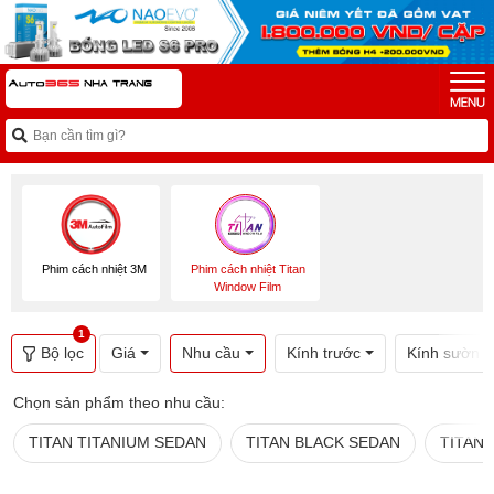
Mới
Phim cách nhiệt 3M
Phim cách nhiệt Titan
Window Film
1
Bộ lọc
Giá
Nhu cầu
Kính trước
Kính sườn (
Chọn sản phẩm theo nhu cầu:
TITAN TITANIUM SEDAN
TITAN BLACK SEDAN
TITAN 