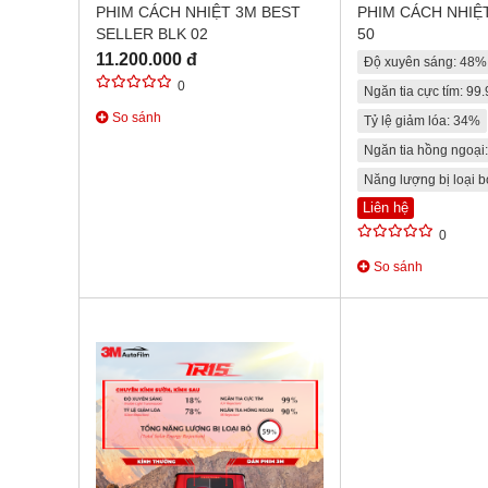
PHIM CÁCH NHIỆT 3M BEST
PHIM CÁCH NHIỆ
SELLER BLK 02
50
11.200.000 đ
Độ xuyên sáng: 48%
0
Ngăn tia cực tím: 99
So sánh
Tỷ lệ giảm lóa: 34%
Ngăn tia hồng ngoại
Năng lượng bị loại 
Liên hệ
0
So sánh