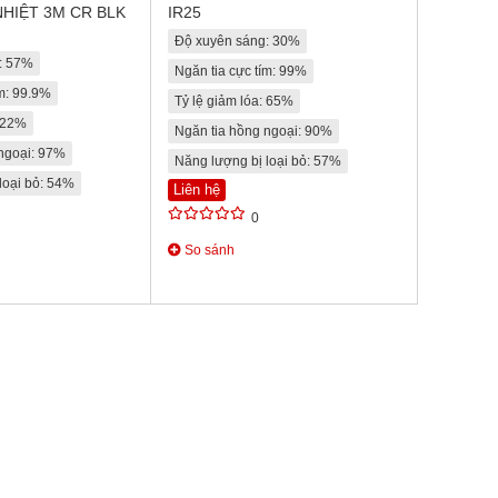
NHIỆT 3M CR BLK
IR25
Độ xuyên sáng: 30%
: 57%
Ngăn tia cực tím: 99%
ím: 99.9%
Tỷ lệ giảm lóa: 65%
: 22%
Ngăn tia hồng ngoại: 90%
 ngoại: 97%
Năng lượng bị loại bỏ: 57%
loại bỏ: 54%
Liên hệ
0
So sánh