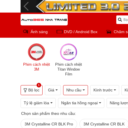
Ánh sáng
DVD / Android Box
Chăm s
Phim cách nhiệt
Phim cách nhiệt
3M
Titan Window
Film
1
Bộ lọc
Giá
Nhu cầu
Kính trước
K
Tỷ lệ giảm lóa
Ngăn tia hồng ngoại
Năng lượn
Chọn sản phẩm theo nhu cầu:
3M Crystalline CR BLK Pro
3M Crystalline CR BLK