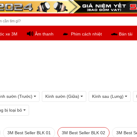
óc xe 3M
Âm thanh
Phim cách nhiệt
Bán tải
ính sườn (Trước)
Kính sườn (Giữa)
Kính sau (Lưng)
g bị loại bỏ
3M Best Seller BLK 01
3M Best Seller BLK 02
3M Best Se