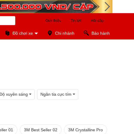
Giới thiệu
Tin tức
Hỏi đáp
Đồ chơi xe
Chi nhánh
Bảo hành
Độ xuyên sáng
Ngăn tia cực tím
ller 01
3M Best Seller 02
3M Crystalline Pro