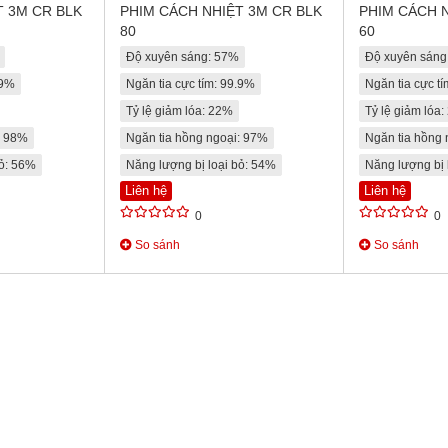
T 3M CR BLK
PHIM CÁCH NHIỆT 3M CR BLK
PHIM CÁCH 
80
60
Độ xuyên sáng: 57%
Độ xuyên sáng
.9%
Ngăn tia cực tím: 99.9%
Ngăn tia cực t
Tỷ lệ giảm lóa: 22%
Tỷ lệ giảm lóa
: 98%
Ngăn tia hồng ngoại: 97%
Ngăn tia hồng
bỏ: 56%
Năng lượng bị loại bỏ: 54%
Năng lượng bị 
Liên hệ
Liên hệ
0
0
So sánh
So sánh