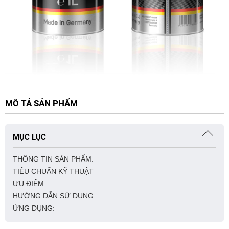
MÔ TẢ SẢN PHẨM
MỤC LỤC
THÔNG TIN SẢN PHẨM:
TIÊU CHUẨN KỸ THUẬT
ƯU ĐIỂM
HƯỚNG DẪN SỬ DỤNG
ỨNG DỤNG: