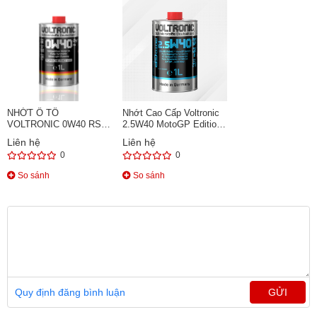
NHỚT Ô TÔ
Nhớt Cao Cấp Voltronic
VOLTRONIC 0W40 RS
2.5W40 MotoGP Edition
PORSCHE A40 1L
1L
Liên hệ
Liên hệ
0
0
So sánh
So sánh
Quy định đăng bình luận
GỬI