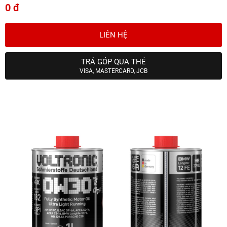
0 đ
LIÊN HỆ
TRẢ GÓP QUA THẺ
VISA, MASTERCARD, JCB