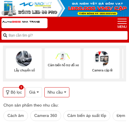
Cảm biến hỗ trợ đỗ xe
Lẫy chuyển số
Camera cặp lề
1
Bộ lọc
Giá
Nhu cầu
Chọn sản phẩm theo nhu cầu:
Cách âm
Camera 360
Cảm biến áp suất lốp
Đệm g