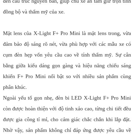
đến cấu trúc nguyên bản, giúp chủ xe an tâm giữ trọn tính
đồng bộ và thẩm mỹ của xe.
Mặt lens của X-Light F+ Pro Mini là mặt lens trong, vừa
đảm bảo độ sáng rõ nét, vừa phù hợp với các mẫu xe có
cụm đèn hẹp vốn yêu cầu cao về tính thẩm mỹ. Sự cân
bằng giữa kiểu dáng gọn gàng và hiệu năng chiếu sáng
khiến F+ Pro Mini nổi bật so với nhiều sản phẩm cùng
phân khúc.
Ngoài yếu tố gọn nhẹ, đèn bi LED X-Light F+ Pro Mini
còn được hoàn thiện với độ tinh xảo cao, từng chi tiết đều
được gia công tỉ mỉ, cho cảm giác chắc chắn khi lắp đặt.
Nhờ vậy, sản phẩm không chỉ đáp ứng được yêu cầu về