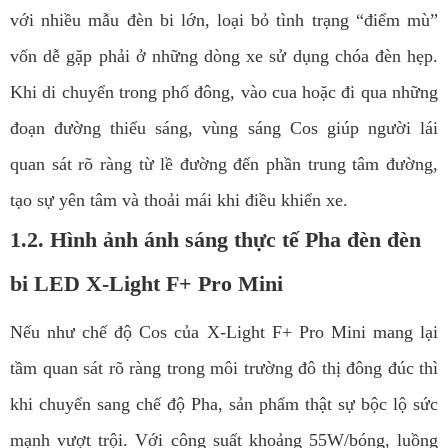
với nhiều mẫu đèn bi lớn, loại bỏ tình trạng “điểm mù”
vốn dễ gặp phải ở những dòng xe sử dụng chóa đèn hẹp.
Khi di chuyển trong phố đông, vào cua hoặc đi qua những
đoạn đường thiếu sáng, vùng sáng Cos giúp người lái
quan sát rõ ràng từ lề đường đến phần trung tâm đường,
tạo sự yên tâm và thoải mái khi điều khiển xe.
1.2. Hình ảnh ánh sáng thực tế Pha đèn đèn
bi LED X-Light F+ Pro Mini
Nếu như chế độ Cos của X-Light F+ Pro Mini mang lại
tầm quan sát rõ ràng trong môi trường đô thị đông đúc thì
khi chuyển sang chế độ Pha, sản phẩm thật sự bộc lộ sức
mạnh vượt trội. Với công suất khoảng 55W/bóng, luồng