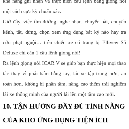
khả năng ghi nhận và thực hiện câu lệnh bằng giọng nói
một cách cực kỳ chuẩn xác.
Giờ đây, việc tìm đường, nghe nhạc, chuyển bài, chuyển
kênh, tắt, dừng, chọn xem ứng dụng bất kỳ nào hay tra
cứu phạt nguội… trên chiếc xe có trang bị Ellivew S5
Deluxe chỉ cần 1 câu lệnh giọng nói!
Ra lệnh giọng nói ICAR V sẽ giúp bạn thực hiện mọi thao
tác thay vì phải bấm bằng tay, lái xe tập trung hơn, an
toàn hơn, không bị phân tâm, nâng cao thêm trải nghiệm
lái xe thông minh của người lái lên một tầm cao mới.
10. TẬN HƯỞNG ĐẦY ĐỦ TÍNH NĂNG
CỦA KHO ỨNG DỤNG TIỆN ÍCH