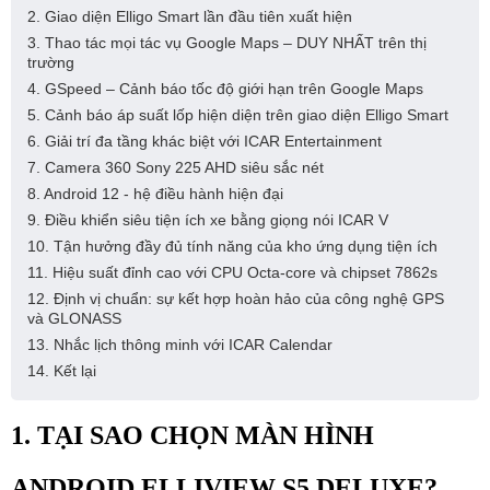
2. Giao diện Elligo Smart lần đầu tiên xuất hiện
3. Thao tác mọi tác vụ Google Maps – DUY NHẤT trên thị
trường
4. GSpeed – Cảnh báo tốc độ giới hạn trên Google Maps
5. Cảnh báo áp suất lốp hiện diện trên giao diện Elligo Smart
6. Giải trí đa tầng khác biệt với ICAR Entertainment
7. Camera 360 Sony 225 AHD siêu sắc nét
8. Android 12 - hệ điều hành hiện đại
9. Điều khiển siêu tiện ích xe bằng giọng nói ICAR V
10. Tận hưởng đầy đủ tính năng của kho ứng dụng tiện ích
11. Hiệu suất đỉnh cao với CPU Octa-core và chipset 7862s
12. Định vị chuẩn: sự kết hợp hoàn hảo của công nghệ GPS
và GLONASS
13. Nhắc lịch thông minh với ICAR Calendar
14. Kết lại
1. TẠI SAO CHỌN MÀN HÌNH
ANDROID ELLIVIEW S5 DELUXE?