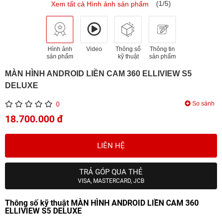
(1/5)
Xem tất cả Hình ảnh sản phẩm
Hình ảnh
Video
Thông số
Thông tin
sản phẩm
kỹ thuật
sản phẩm
MÀN HÌNH ANDROID LIỀN CAM 360 ELLIVIEW S5
DELUXE
So sánh
0
18.700.000 đ
LIÊN HỆ
TRẢ GÓP QUA THẺ
VISA, MASTERCARD, JCB
Thông số kỹ thuật MÀN HÌNH ANDROID LIỀN CAM 360
ELLIVIEW S5 DELUXE