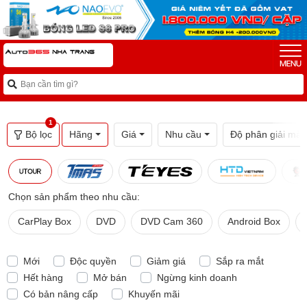
1
Bộ lọc
Hãng
Giá
Nhu cầu
Độ phân giải màn
Chọn sản phẩm theo nhu cầu:
CarPlay Box
DVD
DVD Cam 360
Android Box
Mới
Độc quyền
Giảm giá
Sắp ra mắt
Hết hàng
Mở bán
Ngừng kinh doanh
Có bản nâng cấp
Khuyến mãi