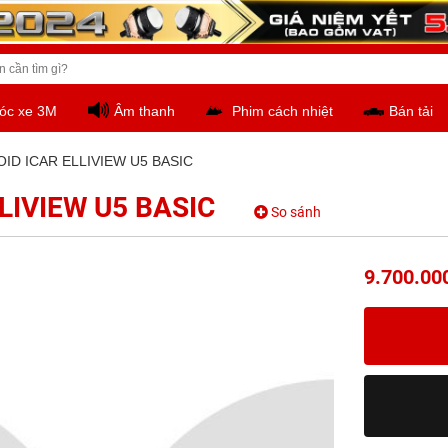
óc xe 3M
Âm thanh
Phim cách nhiệt
Bán tải
ID ICAR ELLIVIEW U5 BASIC
LIVIEW U5 BASIC
So sánh
9.700.00