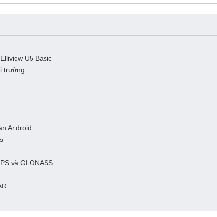
 Elliview U5 Basic
ị trường
màn Android
2s
ệ GPS và GLONASS
CAR