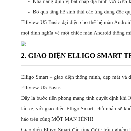
Khả năng định vị bất chấp địa hình với GPS
Bộ quà tặng hệ sinh thái các ứng dụng độc qu
Elliview U5 Basic đại diện cho thế hệ màn Android
mọi định nghĩa về một chiếc màn Android thông m
2. GIAO DIỆN ELLIGO SMART 
Elligo Smart – giao diện thông minh, đẹp mắt và
Elliview U5 Basic.
Đây là bước tiên phong mang tính quyết định khi 
lái xe, với giao diện Elligo Smart, chủ nhân sẽ k
hảo trên cùng MỘT MÀN HÌNH!
Giao diện Elligo Smart đáp ứng được trải nghiệm lá