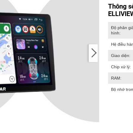
Thông s
ELLIVIE
Độ phân gi
hình:
Hệ điều hà
Giao diện:
Chip xử lý:
RAM:
Bộ nhớ tron