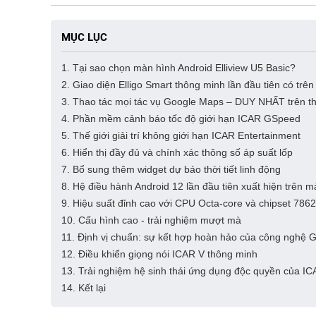
MỤC LỤC
1. Tại sao chọn màn hình Android Elliview U5 Basic?
2. Giao diện Elligo Smart thông minh lần đầu tiên có trên
3. Thao tác mọi tác vụ Google Maps – DUY NHẤT trên th
4. Phần mềm cảnh báo tốc độ giới hạn ICAR GSpeed
5. Thế giới giải trí không giới hạn ICAR Entertainment
6. Hiển thị đầy đủ và chính xác thông số áp suất lốp
7. Bổ sung thêm widget dự báo thời tiết linh động
8. Hệ điều hành Android 12 lần đầu tiên xuất hiện trên 
9. Hiệu suất đỉnh cao với CPU Octa-core và chipset 786
10. Cấu hình cao - trải nghiệm mượt mà
11. Định vị chuẩn: sự kết hợp hoàn hảo của công ngh
12. Điều khiển giọng nói ICAR V thông minh
13. Trải nghiệm hệ sinh thái ứng dụng độc quyền của I
14. Kết lại