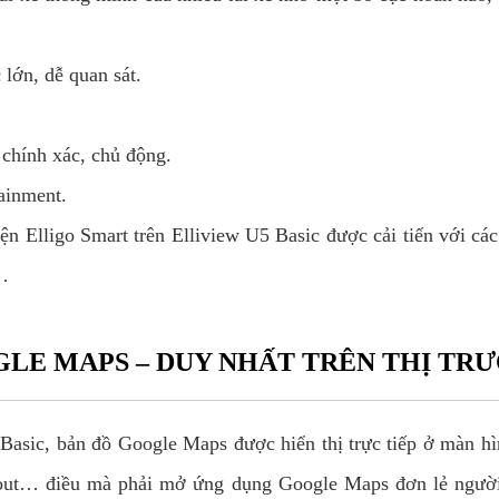
lớn, dễ quan sát.
 chính xác, chủ động.
ainment.
iện Elligo Smart trên Elliview U5 Basic được cải tiến với cá
t…
GLE MAPS – DUY NHẤT TRÊN THỊ TR
Basic, bản đồ Google Maps được hiển thị trực tiếp ở màn hì
out… điều mà phải mở ứng dụng Google Maps đơn lẻ người