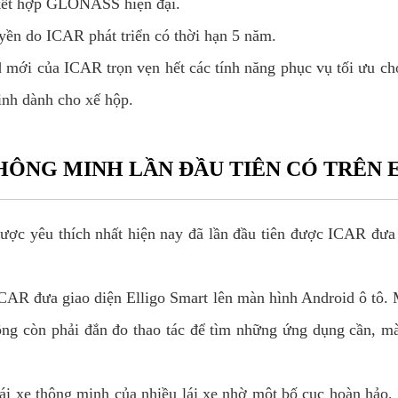
 kết hợp GLONASS hiện đại.
yền do ICAR phát triển có thời hạn 5 năm.
 mới của ICAR trọn vẹn hết các tính năng phục vụ tối ưu cho
inh dành cho xế hộp.
THÔNG MINH LẦN ĐẦU TIÊN CÓ TRÊN 
 được yêu thích nhất hiện nay đã lần đầu tiên được ICAR đ
ICAR đưa giao diện Elligo Smart lên màn hình Android ô tô
hông còn phải đắn đo thao tác để tìm những ứng dụng cần, mà
i xe thông minh của nhiều lái xe nhờ một bố cục hoàn hảo, h