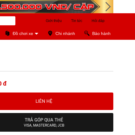
Giới thiệu
Tin tức
Hỏi đáp
Đồ chơi xe
Chi nhánh
Bảo hành
0 đ
LIÊN HỆ
TRẢ GÓP QUA THẺ
VISA, MASTERCARD, JCB