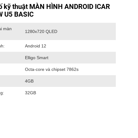
ố kỹ thuật MÀN HÌNH ANDROID ICAR
W U5 BASIC
ải màn
1280x720 QLED
nh:
Android 12
Elligo Smart
Octa-core và chipset 7862s
4GB
g:
32GB