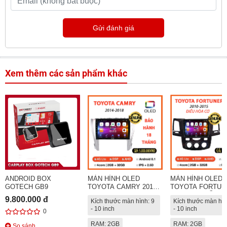
Gửi đánh giá
Xem thêm các sản phẩm khác
ANDROID BOX
MÀN HÌNH OLED
MÀN HÌNH OLED
GOTECH GB9
TOYOTA CAMRY 2014 -
TOYOTA FORTUN
2018
2010-2015 ĐIỀU C
9.800.000 đ
Kích thước màn hình: 9
Kích thước màn hìn
HOÀ
- 10 inch
- 10 inch
0
RAM: 2GB
RAM: 2GB
So sánh