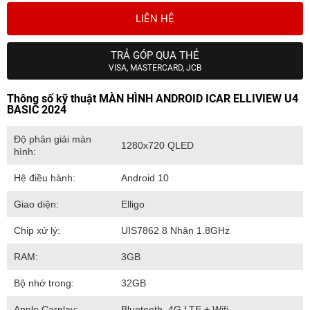
LIÊN HỆ
TRẢ GÓP QUA THẺ
VISA, MASTERCARD, JCB
Thông số kỹ thuật MÀN HÌNH ANDROID ICAR ELLIVIEW U4
BASIC 2024
Độ phân giải màn
1280x720 QLED
hình:
Hệ điều hành:
Android 10
Giao diện:
Elligo
Chip xử lý:
UIS7862 8 Nhân 1.8GHz
RAM:
3GB
Bộ nhớ trong:
32GB
Apple Carplay:
Bluetooth, 4G LTE + Wifi