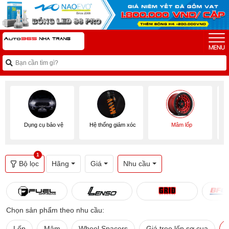
Dụng cụ bảo vệ
Hệ thống giảm xóc
Mâm lốp
1
Bộ lọc
Hãng
Giá
Nhu cầu
Chọn sản phẩm theo nhu cầu:
Lốp
Mâm
Wheel Spacers
Giá treo lốp sơ cua