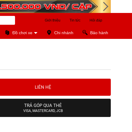
Giới thiệu
Tin tức
Hỏi đáp
Đồ chơi xe
Chi nhánh
Bảo hành
LIÊN HỆ
TRẢ GÓP QUA THẺ
VISA, MASTERCARD, JCB