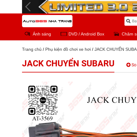
Ánh sáng
DVD / Android Box
Chăm s
Trang chủ
/
Phụ kiện đồ chơi xe hơi
/
JACK CHUYỂN SUB
JACK CHUYỂN SUBARU
So