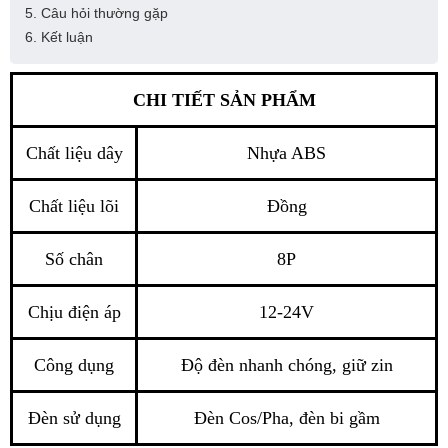
5. Câu hỏi thường gặp
6. Kết luận
CHI TIẾT SẢN PHẨM
Chất liệu dây
Nhựa ABS
Chất liệu lõi
Đồng
Số chân
8P
Chịu điện áp
12-24V
Công dụng
Độ đèn nhanh chóng, giữ zin
Đèn sử dụng
Đèn Cos/Pha, đèn bi gầm