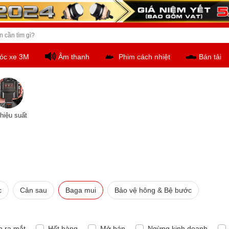
óc xe 3M
Âm thanh
Phim cách nhiệt
Bán tải
hiệu suất
c
Cản sau
Baga mui
Bảo vệ hông & Bệ bước
p ra mắt
Hết hàng
Mở bán
Ngừng kinh doanh