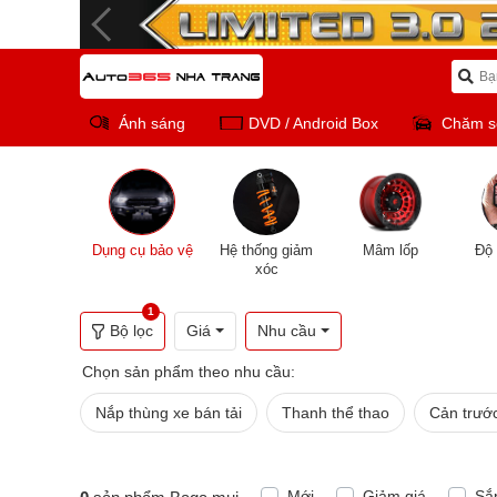
Ánh sáng
DVD / Android Box
Chăm s
Dụng cụ bảo vệ
Hệ thống giảm
Mâm lốp
Độ 
xóc
1
Bộ lọc
Giá
Nhu cầu
Chọn sản phẩm theo nhu cầu:
Nắp thùng xe bán tải
Thanh thể thao
Cản trướ
Mới
Giảm giá
Sắ