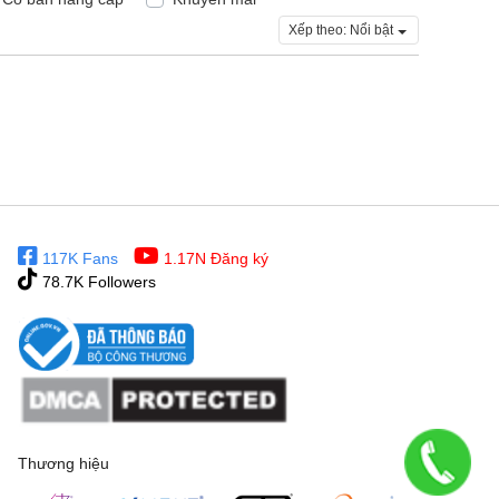
Xếp theo:
Nổi bật
117K Fans
1.17N Đăng ký
78.7K Followers
Thương hiệu