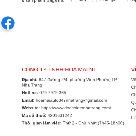
0
sản phẩm Baga mui
CÔNG TY TNHH HOA MAI NT
V
Địa chỉ:
847 đường 2/4, phường Vĩnh Phước, TP
Về
Nha Trang
Ch
Hotline:
079 7979 365
Ch
Email:
hoamaiauto847nhatrang@gmail.com
Qu
Website:
https://www.dochoiotonhatrang.com/
Ch
Mã số thuế:
4201631242
Li
Thời gian làm việc:
Thứ 2 - Chủ Nhật (7h45-18h00)