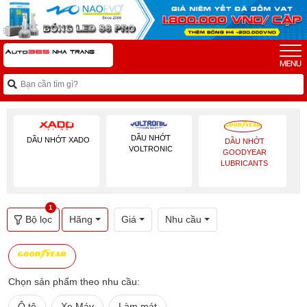
DẦU NHỚT
DẦU NHỚT XADO
DẦU NHỚT
VOLTRONIC
GOODYEAR
LUBRICANTS
1
Bộ lọc
Hãng
Giá
Nhu cầu
Chọn sản phẩm theo nhu cầu:
Ô tô
Xe Máy
Làm mát