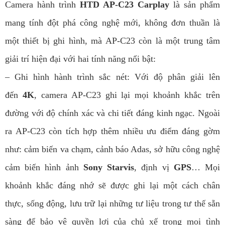
Camera hành trình
HTD AP-C23 Carplay
là sản phẩm
mang tính đột phá công nghệ mới, không đơn thuần là
một thiết bị ghi hình, mà AP-C23 còn là một trung tâm
giải trí hiện đại với hai tính năng nổi bật:
– Ghi hình hành trình sắc nét: Với độ phân giải lên
đến
4K
, camera AP-C23 ghi lại mọi khoảnh khắc trên
đường với độ chính xác và chi tiết đáng kinh ngạc. Ngoài
ra AP-C23 còn tích hợp thêm nhiều ưu điểm đáng gờm
như: cảm biến va chạm, cảnh báo Adas, sở hữu công nghệ
cảm biến hình ảnh
Sony Starvis
, định vị
GPS
… Mọi
khoảnh khắc đáng nhớ sẽ được ghi lại một cách chân
thực, sống động, lưu trữ lại những tư liệu trong tư thế sẵn
sàng để bảo vệ quyền lợi của chủ xế trong mọi tình