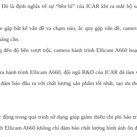
Đó là định nghĩa về sự “bền bỉ” của ICAR khi ra mắt bộ s
e gặp bất kể vấn đề va chạm nào, ắc quy gặp vấn đề, camer
hàng cần.
ng đến độ bền vượt trội, camera hành trình Ellicam A660 hoạ
a hành trình Ellicam A660, đội ngũ R&D của ICAR đã làm việ
, đảm bảo đầu ra với chất lượng sản phẩm tốt nhất, tạo ưu thế
ộng trong quá trình sử dụng giúp giảm thiểu chi phí bảo trì,
ình Ellicam A660 không chỉ đảm bảo chất lượng hình ảnh ổn đ