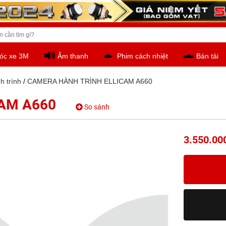
óc xe 3M
Âm thanh
Phim cách nhiệt
Bán tải
 trình
/
CAMERA HÀNH TRÌNH ELLICAM A660
AM A660
So sánh
3.550.00