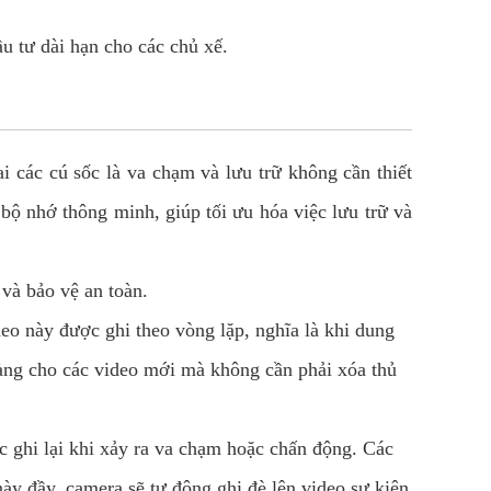
u tư dài hạn cho các chủ xế.
i các cú sốc là va chạm và lưu trữ không cần thiết
bộ nhớ thông minh, giúp tối ưu hóa việc lưu trữ và
và bảo vệ an toàn.
eo này được ghi theo vòng lặp, nghĩa là khi dung
sàng cho các video mới mà không cần phải xóa thủ
 ghi lại khi xảy ra va chạm hoặc chấn động. Các
ày đầy, camera sẽ tự động ghi đè lên video sự kiện