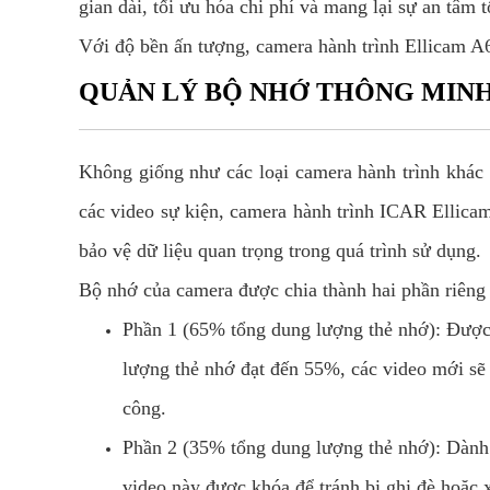
gian dài, tối ưu hóa chi phí và mang lại sự an tâm t
Với độ bền ấn tượng, camera hành trình Ellicam A6
QUẢN LÝ BỘ NHỚ THÔNG MIN
Không giống như các loại camera hành trình khác t
các video sự kiện, camera hành trình ICAR Ellicam
bảo vệ dữ liệu quan trọng trong quá trình sử dụng.
Bộ nhớ của camera được chia thành hai phần riêng 
Phần 1 (65% tổng dung lượng thẻ nhớ): Được s
lượng thẻ nhớ đạt đến 55%, các video mới sẽ
công.
Phần 2 (35% tổng dung lượng thẻ nhớ): Dành 
video này được khóa để tránh bị ghi đè hoặc 