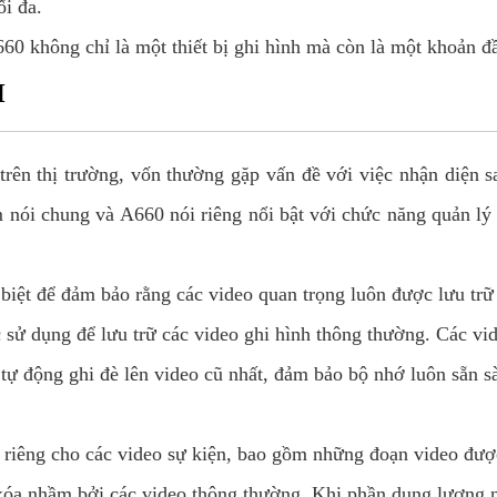
ối đa.
60 không chỉ là một thiết bị ghi hình mà còn là một khoản đầ
H
rên thị trường, vốn thường gặp vấn đề với việc nhận diện sa
 nói chung và A660 nói riêng nổi bật với chức năng quản lý 
biệt để đảm bảo rằng các video quan trọng luôn được lưu trữ 
ử dụng để lưu trữ các video ghi hình thông thường. Các vid
 tự động ghi đè lên video cũ nhất, đảm bảo bộ nhớ luôn sẵn 
riêng cho các video sự kiện, bao gồm những đoạn video được
xóa nhầm bởi các video thông thường. Khi phần dung lượng n