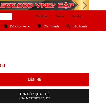
Giới thiệu
Tin tức
Hỏi đáp
Đồ chơi xe
Chi nhánh
Bảo hành
0 đ
LIÊN HỆ
TRẢ GÓP QUA THẺ
VISA, MASTERCARD, JCB