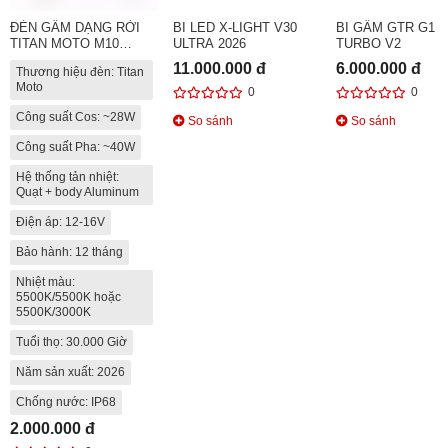
ĐÈN GẦM DẠNG RỜI
BI LED X-LIGHT V30
BI GẦM GTR G1
TITAN MOTO M10
ULTRA 2026
TURBO V2
ULTRA V3
11.000.000 đ
6.000.000 đ
Thương hiệu đèn: Titan
Moto
0
0
Công suất Cos: ~28W
So sánh
So sánh
Công suất Pha: ~40W
Hệ thống tản nhiệt:
Quạt + body Aluminum
Điện áp: 12-16V
Bảo hành: 12 tháng
Nhiệt màu:
5500K/5500K hoặc
5500K/3000K
Tuổi thọ: 30.000 Giờ
Năm sản xuất: 2026
Chống nước: IP68
2.000.000 đ