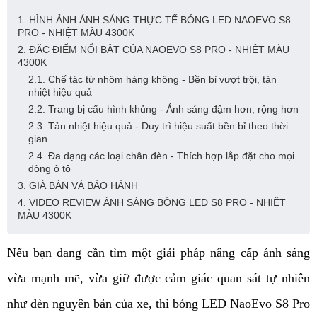
1. HÌNH ẢNH ÁNH SÁNG THỰC TẾ BÓNG LED NAOEVO S8
PRO - NHIỆT MÀU 4300K
2. ĐẶC ĐIỂM NỔI BẬT CỦA NAOEVO S8 PRO - NHIỆT MÀU
4300K
2.1. Chế tác từ nhôm hàng không - Bền bỉ vượt trội, tản
nhiệt hiệu quả
2.2. Trang bị cấu hình khủng - Ánh sáng đậm hơn, rộng hơn
2.3. Tản nhiệt hiệu quả - Duy trì hiệu suất bền bỉ theo thời
gian
2.4. Đa dạng các loại chân đèn - Thích hợp lắp đặt cho mọi
dòng ô tô
3. GIÁ BÁN VÀ BẢO HÀNH
4. VIDEO REVIEW ÁNH SÁNG BÓNG LED S8 PRO - NHIỆT
MÀU 4300K
Nếu bạn đang cần tìm một giải pháp nâng cấp ánh sáng
vừa mạnh mẽ, vừa giữ được cảm giác quan sát tự nhiên
như đèn nguyên bản của xe, thì bóng LED NaoEvo S8 Pro