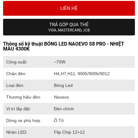
LIÊN HỆ
TRẢ GÓP QUA THẺ
VISA, MASTERCARD, JCB
Thông số kỹ thuật BÓNG LED NAOEVO S8 PRO - NHIỆT
MÀU 4300K
Công suất:
~70W
Chân đèn:
H4,H7,H11, 9005/9006/9012
Loại đèn:
Bóng Led
Thương hiệu đèn:
Naoevo
Vị trí lắp đặt:
Đèn chính
Dòng xe phù hợp:
Ô Tô
Nhân LED:
Flip Chip 12+12