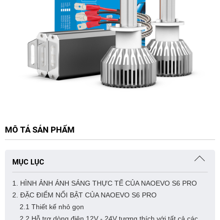
MÔ TẢ SẢN PHẨM
MỤC LỤC
1. HÌNH ẢNH ÁNH SÁNG THỰC TẾ CỦA NAOEVO S6 PRO
2. ĐẶC ĐIỂM NỔI BẬT CỦA NAOEVO S6 PRO
2.1 Thiết kế nhỏ gọn
2.2 Hỗ trợ dòng điện 12V - 24V tương thích với tất cả các