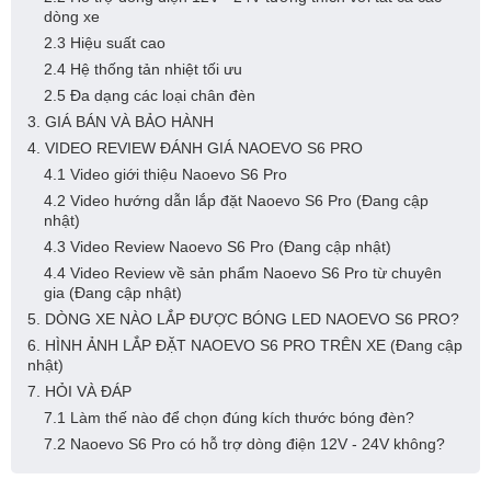
dòng xe
2.3 Hiệu suất cao
2.4 Hệ thống tản nhiệt tối ưu
2.5 Đa dạng các loại chân đèn
3. GIÁ BÁN VÀ BẢO HÀNH
4. VIDEO REVIEW ĐÁNH GIÁ NAOEVO S6 PRO
4.1 Video giới thiệu Naoevo S6 Pro
4.2 Video hướng dẫn lắp đặt Naoevo S6 Pro (Đang cập
nhật)
4.3 Video Review Naoevo S6 Pro (Đang cập nhật)
4.4 Video Review về sản phẩm Naoevo S6 Pro từ chuyên
gia (Đang cập nhật)
5. DÒNG XE NÀO LẮP ĐƯỢC BÓNG LED NAOEVO S6 PRO?
6. HÌNH ẢNH LẮP ĐẶT NAOEVO S6 PRO TRÊN XE (Đang cập
nhật)
7. HỎI VÀ ĐÁP
7.1 Làm thế nào để chọn đúng kích thước bóng đèn?
7.2 Naoevo S6 Pro có hỗ trợ dòng điện 12V - 24V không?