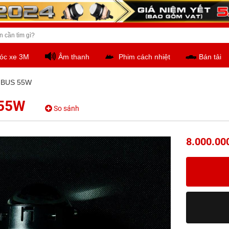
óc xe 3M
Âm thanh
Phim cách nhiệt
Bán tải
NBUS 55W
 55W
So sánh
8.000.00