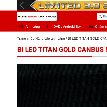
Ánh sáng
DVD / Android Box
Chăm s
Trang chủ
/
Nâng cấp ánh sáng
/
BI LED TITAN GOLD CA
BI LED TITAN GOLD CANBUS