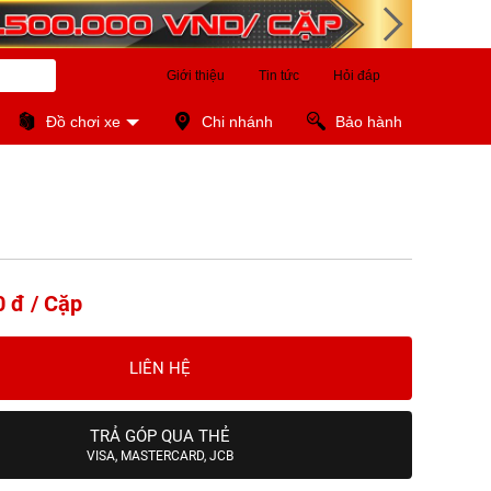
Giới thiệu
Tin tức
Hỏi đáp
Đồ chơi xe
Chi nhánh
Bảo hành
0 đ / Cặp
LIÊN HỆ
TRẢ GÓP QUA THẺ
VISA, MASTERCARD, JCB