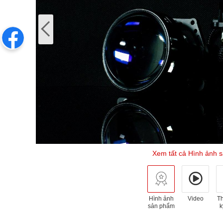
Xem tất cả Hình ảnh 
Hình ảnh
Video
T
sản phẩm
k