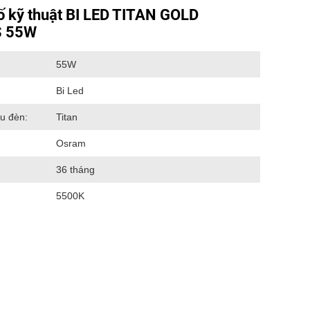
ố kỹ thuật BI LED TITAN GOLD
 55W
55W
Bi Led
u đèn:
Titan
Osram
36 tháng
5500K