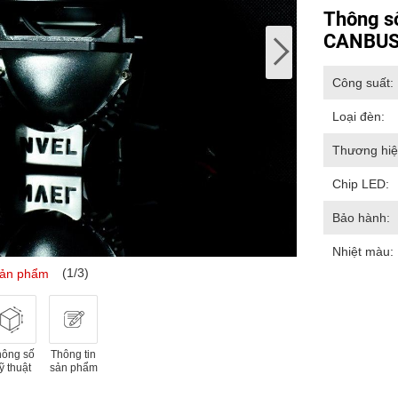
Thông s
CANBUS
Công suất:
Loại đèn:
Thương hiệ
Chip LED:
Bảo hành:
Nhiệt màu:
(1/3)
sản phẩm
hông số
Thông tin
ỹ thuật
sản phẩm