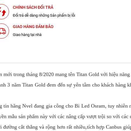
CHÍNH SÁCH ĐỔI TRẢ
Đổi trả dễ dàng những Sản phẩm bị lỗi
GIAO HÀNG ĐẢM BẢO
Giao hàng tại nhà
 mới trong tháng 8/2020 mang tên Titan Gold với hiệu năng vư
ành 3 năm Titan Gold đem đến sự yên tâm cho khách hàng kh
ng tin hãng Nvel đang gia công cho Bi Led Osram, tuy nhiên 
ền mẫu sản phẩm này với các nâng cấp vượt trội so với các 
i đường cắt thẳng và rộng hơn rất nhiều,tích hợp Canbus giúp