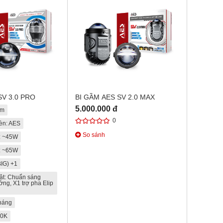
SV 3.0 PRO
BI GẦM AES SV 2.0 MAX
5.000.000 đ
ầm
0
èn: AES
So sánh
: ~45W
: ~65W
IG) +1
ật: Chuẩn sáng
ng, X1 trợ pha Elip
tháng
00K