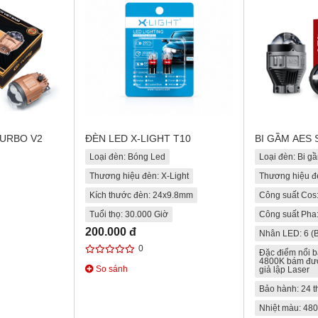
TURBO V2
ĐÈN LED X-LIGHT T10
BI GẦM AES 
Loại đèn: Bóng Led
Loại đèn: Bi g
Thương hiệu đèn: X-Light
Thương hiệu đ
Kích thước đèn: 24x9.8mm
Công suất Cos
Tuổi thọ: 30.000 Giờ
Công suất Pha
200.000 đ
Nhân LED: 6 (B
0
Đặc điểm nổi b
4800K bám đườ
So sánh
giả lập Laser
Bảo hành: 24 
Nhiệt màu: 48