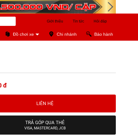
Giới thiệu
Tin tức
Hỏi đáp
Đồ chơi xe
Chi nhánh
Bảo hành
0 đ
LIÊN HỆ
TRẢ GÓP QUA THẺ
VISA, MASTERCARD, JCB