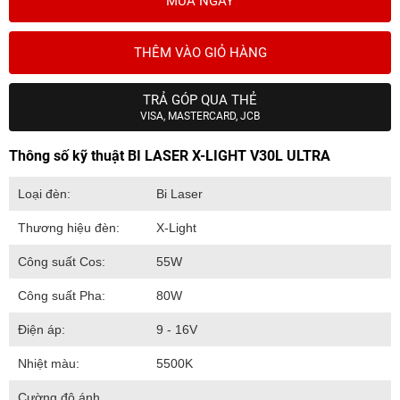
MUA NGAY
THÊM VÀO GIỎ HÀNG
TRẢ GÓP QUA THẺ
VISA, MASTERCARD, JCB
Thông số kỹ thuật BI LASER X-LIGHT V30L ULTRA
Loại đèn:
Bi Laser
Thương hiệu đèn:
X-Light
Công suất Cos:
55W
Công suất Pha:
80W
Điện áp:
9 - 16V
Nhiệt màu:
5500K
Cường độ ánh