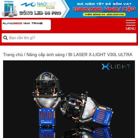
Trang chủ
/
Nâng cấp ánh sáng
/
BI LASER X-LIGHT V30L ULTRA