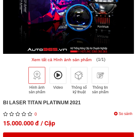
(1/1)
Xem tất cả Hình ảnh sản phẩm
Hình ảnh
Video
Thông số
Thông tin
sản phẩm
kỹ thuật
sản phẩm
BI LASER TITAN PLATINUM 2021
So sánh
0
15.000.000 đ / Cặp