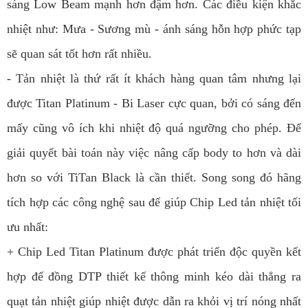
sáng Low Beam mạnh hơn đậm hơn. Các điều kiện khắc
nhiệt như: Mưa - Sương mù - ánh sáng hỗn hợp phức tạp
sẽ quan sát tốt hơn rất nhiều.
- Tản nhiệt là thứ rất ít khách hàng quan tâm nhưng lại
được Titan Platinum - Bi Laser cực quan, bởi có sáng đến
mấy cũng vô ích khi nhiệt độ quá ngưỡng cho phép. Để
giải quyết bài toán này việc nâng cấp body to hơn và dài
hơn so với TiTan Black là cần thiết. Song song đó hãng
tích hợp các công nghệ sau để giúp Chip Led tản nhiệt tối
ưu nhất:
+ Chip Led Titan Platinum được phát triển độc quyền kết
hợp đế đồng DTP thiết kế thông minh kéo dài thẳng ra
quạt tản nhiệt giúp nhiệt được dẫn ra khỏi vị trí nóng nhất