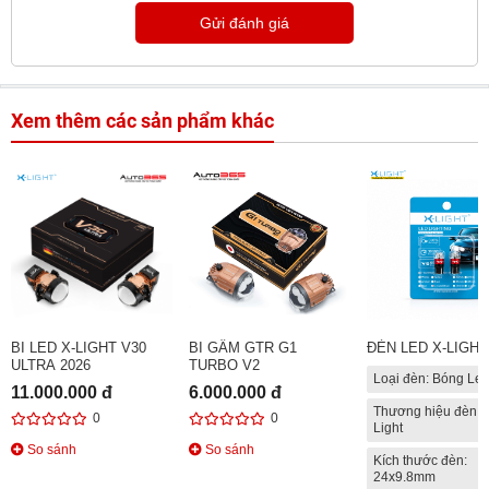
Gửi đánh giá
Xem thêm các sản phẩm khác
BI LED X-LIGHT V30
BI GẦM GTR G1
ĐÈN LED X-LIGHT
ULTRA 2026
TURBO V2
Loại đèn: Bóng Le
11.000.000 đ
6.000.000 đ
Thương hiệu đèn: 
0
0
Light
So sánh
So sánh
Kích thước đèn:
24x9.8mm