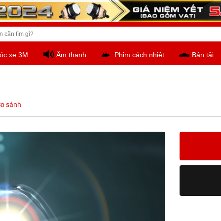
óc xe 3M
Âm thanh
Phim cách nhiệt
Bán tải
o sánh