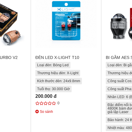
TURBO V2
ĐÈN LED X-LIGHT T10
BI GẦM AES 
Loại đèn: Bóng Led
Loại đèn: Bi g
Thương hiệu đèn: X-Light
Thương hiệu đ
Kích thước đèn: 24x9.8mm
Công suất Cos
Tuổi thọ: 30.000 Giờ
Công suất Pha
200.000 đ
Nhân LED: 6 (B
0
Đặc điểm nổi b
4800K bám đườ
So sánh
giả lập Laser
Bảo hành: 24 
Nhiệt màu: 48