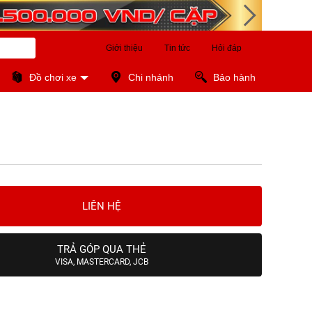
Giới thiệu
Tin tức
Hỏi đáp
Đồ chơi xe
Chi nhánh
Bảo hành
LIÊN HỆ
TRẢ GÓP QUA THẺ
VISA, MASTERCARD, JCB