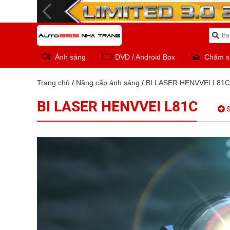
Ánh sáng
DVD / Android Box
Chăm s
Trang chủ
/
Nâng cấp ánh sáng
/
BI LASER HENVVEI L81C
BI LASER HENVVEI L81C
S