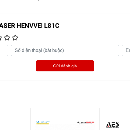
I LASER HENVVEI L81C
Gửi đánh giá