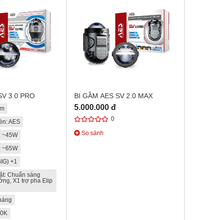
SV 3.0 PRO
BI GẦM AES SV 2.0 MAX
5.000.000 đ
ầm
0
èn: AES
So sánh
: ~45W
: ~65W
IG) +1
ật: Chuẩn sáng
ng, X1 trợ pha Elip
tháng
00K