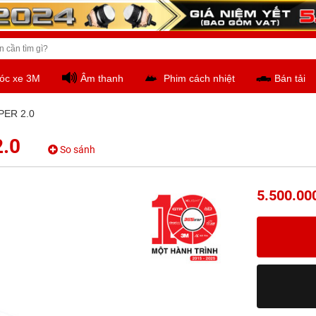
óc xe 3M
Âm thanh
Phim cách nhiệt
Bán tải
PER 2.0
2.0
So sánh
5.500.00