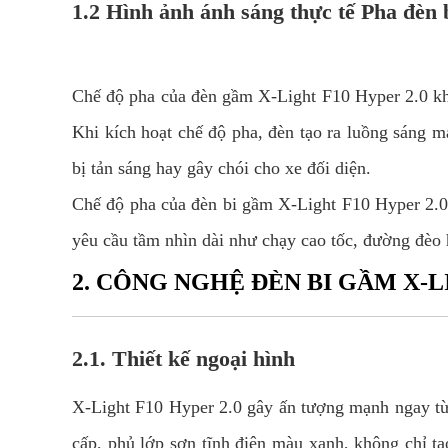
1.2 Hình ảnh ánh sáng thực tế Pha đèn
Chế độ pha của đèn gầm X-Light F10 Hyper 2.0 khô
Khi kích hoạt chế độ pha, đèn tạo ra luồng sáng m
bị tản sáng hay gây chói cho xe đối diện.
Chế độ pha của đèn bi gầm X-Light F10 Hyper 2.0 m
yêu cầu tầm nhìn dài như chạy cao tốc, đường đèo 
2. CÔNG NGHỆ ĐÈN BI GẦM X-L
2.1. Thiết kế ngoại hình
X-Light F10 Hyper 2.0 gây ấn tượng mạnh ngay từ c
cấp, phủ lớp sơn tĩnh điện màu xanh, không chỉ t