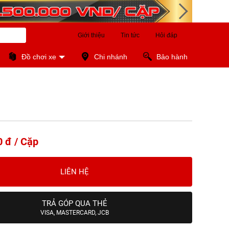
Giới thiệu
Tin tức
Hỏi đáp
Đồ chơi xe
Chi nhánh
Bảo hành
0 đ / Cặp
LIÊN HỆ
TRẢ GÓP QUA THẺ
VISA, MASTERCARD, JCB