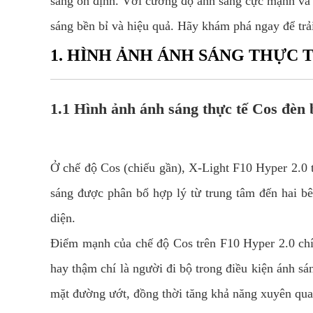
sáng ổn định. Với cường độ ánh sáng cực mạnh và k
sáng bền bỉ và hiệu quả. Hãy khám phá ngay để trả
1. HÌNH ẢNH ÁNH SÁNG THỰC T
1.1 Hình ảnh ánh sáng thực tế Cos đèn
Ở chế độ Cos (chiếu gần), X-Light F10 Hyper 2.0 t
sáng được phân bổ hợp lý từ trung tâm đến hai bê
diện.
Điểm mạnh của chế độ Cos trên F10 Hyper 2.0 chí
hay thậm chí là người đi bộ trong điều kiện ánh s
mặt đường ướt, đồng thời tăng khả năng xuyên qu