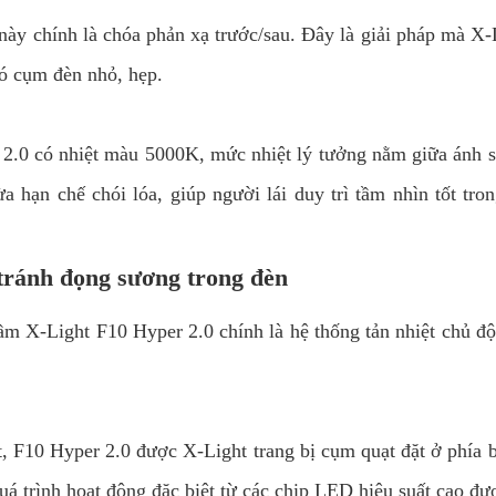
 này chính là chóa phản xạ trước/sau. Đây là giải pháp mà X
 có cụm đèn nhỏ, hẹp.
2.0 có nhiệt màu 5000K, mức nhiệt lý tưởng nằm giữa ánh sá
 hạn chế chói lóa, giúp người lái duy trì tầm nhìn tốt tron
ợ tránh đọng sương trong đèn
gầm X-Light F10 Hyper 2.0 chính là hệ thống tản nhiệt chủ đ
ệt, F10 Hyper 2.0 được X-Light trang bị cụm quạt đặt ở phía
quá trình hoạt động đặc biệt từ các chip LED hiệu suất cao 