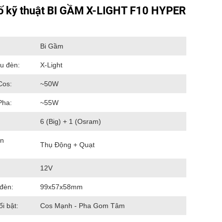
ố kỹ thuật BI GẦM X-LIGHT F10 HYPER
Bi Gầm
u đèn:
X-Light
Cos:
~50W
Pha:
~55W
6 (Big) + 1 (Osram)
ản
Thụ Động + Quạt
12V
 đèn:
99x57x58mm
i bật:
Cos Mạnh - Pha Gom Tâm