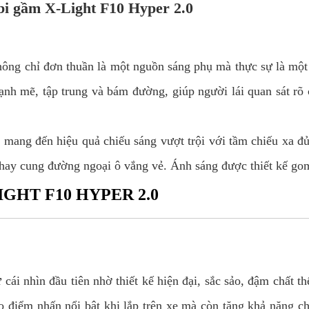
 bi gầm X-Light F10 Hyper 2.0
ng chỉ đơn thuần là một nguồn sáng phụ mà thực sự là một 
ạnh mẽ, tập trung và bám đường, giúp người lái quan sát rõ
ang đến hiệu quả chiếu sáng vượt trội với tầm chiếu xa đủ 
hay cung đường ngoại ô vắng vẻ. Ánh sáng được thiết kế gom 
IGHT F10 HYPER 2.0
ái nhìn đầu tiên nhờ thiết kế hiện đại, sắc sảo, đậm chất t
ạo điểm nhấn nổi bật khi lắp trên xe mà còn tăng khả năng 