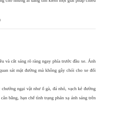
ởng cho những ai đang tìm kiếm một giải pháp chiếu
0
ều và cắt sáng rõ ràng ngay phía trước đầu xe. Ánh
g quan sát mặt đường mà không gây chói cho xe đối
 chướng ngại vật như ổ gà, đá nhỏ, vạch kẻ đường
cân bằng, hạn chế tình trạng phản xạ ánh sáng trên