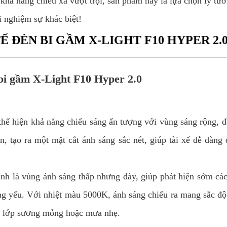
hả năng chiếu xa vượt trội, sản phẩm này là lựa chọn lý tư
i nghiệm sự khác biệt!
Ế ĐÈN BI GẦM X-LIGHT F10 HYPER 2.
 bi gầm X-Light F10 Hyper 2.0
hể hiện khả năng chiếu sáng ấn tượng với vùng sáng rộng, đ
n, tạo ra một mặt cắt ánh sáng sắc nét, giúp tài xế dễ dàn
nh là vùng ánh sáng thấp nhưng dày, giúp phát hiện sớm các
áng yếu. Với nhiệt màu 5000K, ánh sáng chiếu ra mang sắc độ 
a lớp sương mỏng hoặc mưa nhẹ.