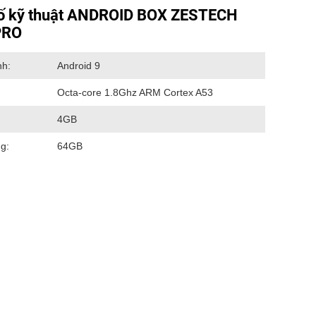
ố kỹ thuật ANDROID BOX ZESTECH
PRO
nh:
Android 9
Octa-core 1.8Ghz ARM Cortex A53
4GB
g:
64GB