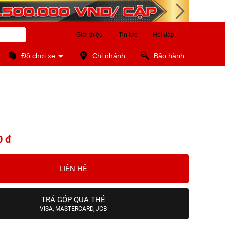
Giới thiệu
Tin tức
Hỏi đáp
Đồ chơi xe
Chi nhánh
Bảo hành
0 đ
LIÊN HỆ
TRẢ GÓP QUA THẺ
VISA, MASTERCARD, JCB