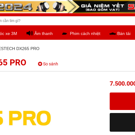
óc xe 3M
Âm thanh
Phim cách nhiệt
Bán tải
ESTECH DX265 PRO
65 PRO
So sánh
7.500.00