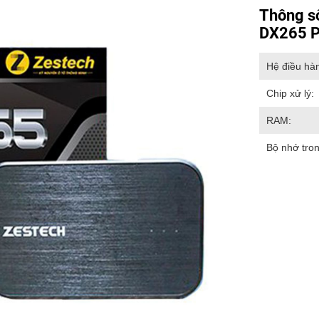
Thông s
DX265 
Hệ điều hà
Chip xử lý:
RAM:
Bộ nhớ tron