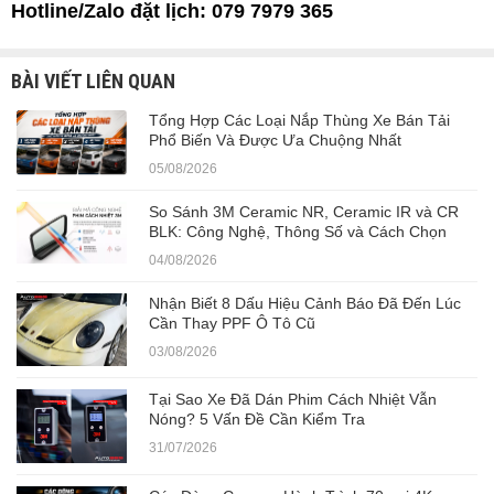
Hotline/Zalo đặt lịch:
079 7979 365
BÀI VIẾT LIÊN QUAN
Tổng Hợp Các Loại Nắp Thùng Xe Bán Tải
Phổ Biến Và Được Ưa Chuộng Nhất
05/08/2026
So Sánh 3M Ceramic NR, Ceramic IR và CR
BLK: Công Nghệ, Thông Số và Cách Chọn
04/08/2026
Nhận Biết 8 Dấu Hiệu Cảnh Báo Đã Đến Lúc
Cần Thay PPF Ô Tô Cũ
03/08/2026
Tại Sao Xe Đã Dán Phim Cách Nhiệt Vẫn
Nóng? 5 Vấn Đề Cần Kiểm Tra
31/07/2026