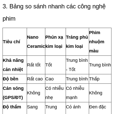
3. Bảng so sánh nhanh các công nghệ
phim
Phim
Nano
Phún xạ
Tráng phủ
Tiêu chí
nhuộm
Ceramic
kim loại
kim loại
màu
Khả năng
Trung bình
Rất tốt
Tốt
Trung bình
cản nhiệt
- Tốt
Độ bền
Rất cao
Cao
Trung bình
Thấp
Cản sóng
Có nhiễu
Có nhiễu
Không
Không
(GPS/ĐT)
nhẹ
mạnh
Độ thẩm
Sang
Trung
Có ánh
Đen đặc