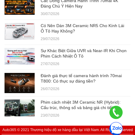
Các Dòng Camera Hành Trình 70mai 4K
Đáng Chú Ý Hiện Nay
30/07/2026
Có Nên Dán 3M Ceramic NR5 Cho Kính Lái
Ô Tô Hay Không?
29/07/2026
Sự Khác Biệt Giữa UVR và Near-IR Khi Chọn
Phim Cách Nhiệt Ô Tô
27/07/2026
Đánh giá thực tế camera hành trình 70mai
T800: Có thực sự đáng tiền?
26/07/2026
Phim cách nhiệt 3M Ceramic NR (Hybrid):
Cấu trúc, thông số và bảng giá chi tiết
23/07/2026
Auto365 © 2021 Thương hiệu độ xe hàng đầu tại Việt Nam. All Rights Reserved