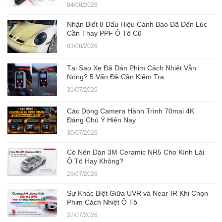
04/08/2026
Nhận Biết 8 Dấu Hiệu Cảnh Báo Đã Đến Lúc
Cần Thay PPF Ô Tô Cũ
03/08/2026
Tại Sao Xe Đã Dán Phim Cách Nhiệt Vẫn
Nóng? 5 Vấn Đề Cần Kiểm Tra
31/07/2026
Các Dòng Camera Hành Trình 70mai 4K
Đáng Chú Ý Hiện Nay
30/07/2026
Có Nên Dán 3M Ceramic NR5 Cho Kính Lái
Ô Tô Hay Không?
29/07/2026
Sự Khác Biệt Giữa UVR và Near-IR Khi Chọn
Phim Cách Nhiệt Ô Tô
27/07/2026