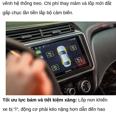
vênh hệ thống treo. Chi phí thay mâm và lốp mới đắt
gấp chục lần tiền lắp bộ cảm biến.
Tối ưu lực bám và tiết kiệm xăng:
Lốp non khiến
xe bị "ì", động cơ phải kéo nặng hơn dẫn đến hao