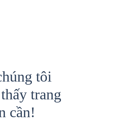
chúng tôi
thấy trang
n cần!
{