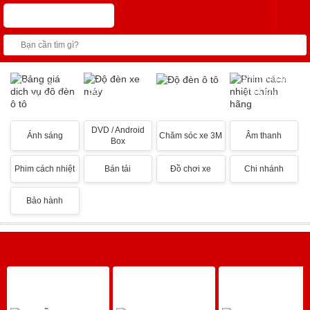
Phim cách
Bảng giá dịch
Độ đèn xe máy
Độ đèn ô tô
nhiệt chính
vụ độ đèn ô tô
hãng
DVD / Android
Ánh sáng
Chăm sóc xe 3M
Âm thanh
Box
Phim cách nhiệt
Bán tải
Đồ chơi xe
Chi nhánh
Bảo hành
SẢN PHẨM NỔI BẬT