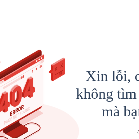
Xin lỗi, 
không tìm 
mà bạ