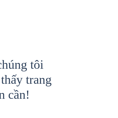
chúng tôi
thấy trang
n cần!
{