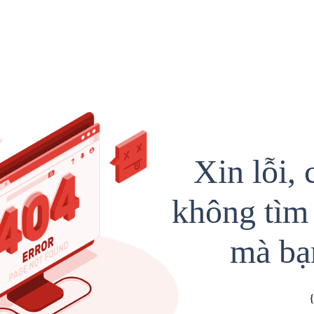
Xin lỗi, 
không tìm 
mà bạ