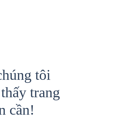
chúng tôi
thấy trang
n cần!
{