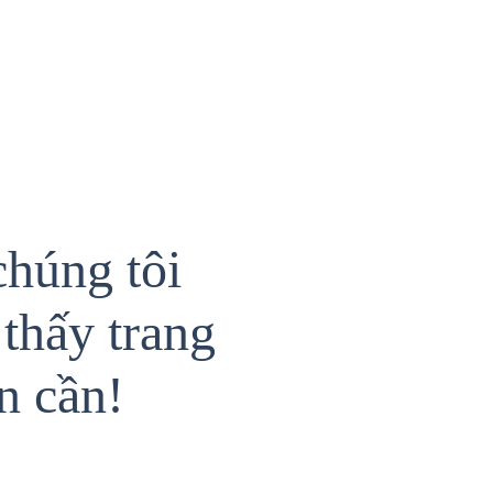
chúng tôi
thấy trang
n cần!
{