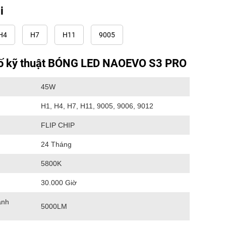
i
H4
H7
H11
9005
ố kỹ thuật BÓNG LED NAOEVO S3 PRO
45W
H1, H4, H7, H11, 9005, 9006, 9012
FLIP CHIP
24 Tháng
5800K
30.000 Giờ
ánh
5000LM