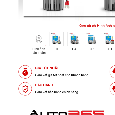
Xem tất cả Hình ảnh 
Hình ảnh
H1
H4
H7
H11
sản phẩm
GIÁ TỐT NHẤT
Cam kết giá tốt nhất cho Khách hàng
BẢO HÀNH
Cam kết bảo hành chính hãng