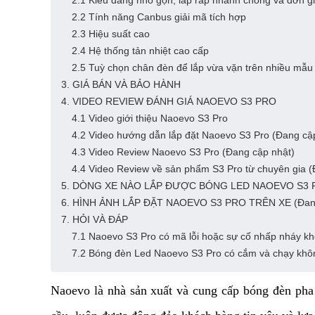
2.1 Kiểu dáng nhỏ gọn, lắp ráp nhanh chóng và đơn g
2.2 Tính năng Canbus giải mã tích hợp
2.3 Hiệu suất cao
2.4 Hệ thống tản nhiệt cao cấp
2.5 Tuỳ chọn chân đèn để lắp vừa vặn trên nhiều mẫu
3. GIÁ BÁN VÀ BẢO HÀNH
4. VIDEO REVIEW ĐÁNH GIÁ NAOEVO S3 PRO
4.1 Video giới thiệu Naoevo S3 Pro
4.2 Video hướng dẫn lắp đặt Naoevo S3 Pro (Đang cậ
4.3 Video Review Naoevo S3 Pro (Đang cập nhật)
4.4 Video Review về sản phẩm S3 Pro từ chuyên gia (
5. DÒNG XE NÀO LẮP ĐƯỢC BÓNG LED NAOEVO S3 
6. HÌNH ẢNH LẮP ĐẶT NAOEVO S3 PRO TRÊN XE (Đang
7. HỎI VÀ ĐÁP
7.1 Naoevo S3 Pro có mã lỗi hoặc sự cố nhấp nháy k
7.2 Bóng đèn Led Naoevo S3 Pro có cắm và chạy khô
Naoevo là nhà sản xuất và cung cấp bóng đèn pha 