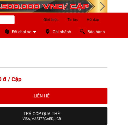
Giới thiệu
Tin tức
Hỏi đáp
Đồ chơi xe
Chi nhánh
Bảo hành
0 đ / Cặp
LIÊN HỆ
TRẢ GÓP QUA THẺ
VISA, MASTERCARD, JCB