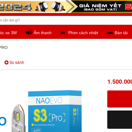
óc xe 3M
Âm thanh
Phim cách nhiệt
Bán tải
 PRO
So sánh
1.500.00