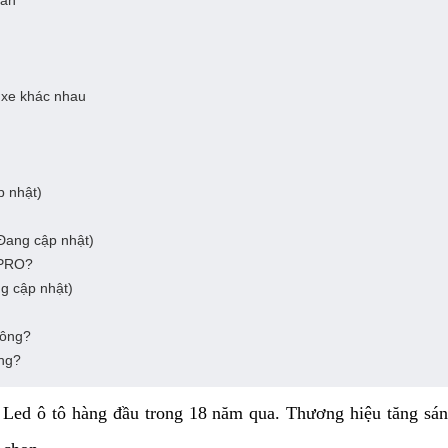
iản
 xe khác nhau
p nhật)
Đang cập nhật)
PRO?
 cập nhật)
hông?
ng?
Led ô tô hàng đầu trong 18 năm qua. Thương hiệu tăng sáng