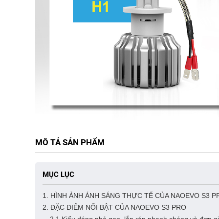
MÔ TẢ SẢN PHẨM
MỤC LỤC
1. HÌNH ẢNH ÁNH SÁNG THỰC TẾ CỦA NAOEVO S3 P
2. ĐẶC ĐIỂM NỔI BẬT CỦA NAOEVO S3 PRO