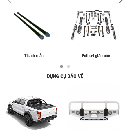
Thanh xoắn
Full set giảm xóc
DỤNG CỤ BẢO VỆ