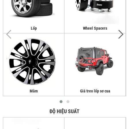
Lốp
Wheel Spacers
Mâm
Giá treo lốp sơ cua
ĐỘ HIỆU SUẤT