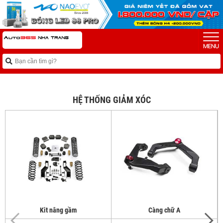
HỆ THỐNG GIẢM XÓC
Kit nâng gầm
Càng chữ A